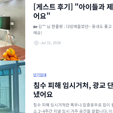
[게스트 후기] "아이들과 제
어요"
🏡 김** 님 한줄평 : 다맘에들었던~ 동네도 
에요!
•
Jul 31, 2026
단기임대
침수 피해 임시거처, 광교 
냈어요
침수 피해 임시거처란 폭우나 집중호우로 집이 물
소 2~4주간 지낼 임시 거주 공간을 말합니다. 